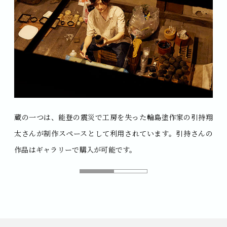
蔵の一つは、能登の震災で工房を失った
蔵の一つは、能登の震災で工房を失った
輪島塗作家の引持翔
輪島塗作家の引持翔
太さんが
太さんが
制作スペースとして利用されています。
制作スペースとして利用されています。
引持さんの
引持さんの
作品は
作品は
ギャラリーで購入が可能です。
ギャラリーで購入が可能です。